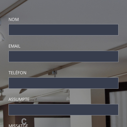
NOM
EMAIL
TELÉFON
ASSUMPTE
MISSATGE